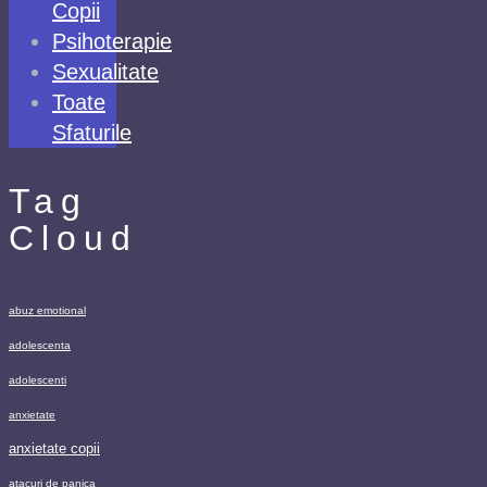
Copii
Psihoterapie
Sexualitate
Toate
Sfaturile
Tag
Cloud
abuz emotional
adolescenta
adolescenti
anxietate
anxietate copii
atacuri de panica