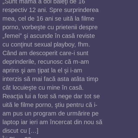
„Sunt mama a doi băieţi de 16
respectiv 12 ani. Spre surprinderea
mea, cel de 16 ani se uită la filme
porno, vorbeşte cu prietenii despre
„femei” şi ascunde în casă reviste
cu conţinut sexual playboy, fhm.
Când am descoperit care-i sunt
deprinderile, recunosc că m-am
aprins şi am ţipat la el şi i-am
interzis să mai facă asta atâta timp
cât locuieşte cu mine în casă.
Reacţia lui a fost să nege dar tot se
uită le filme porno, ştiu pentru că i-
am pus un program de urmărire pe
laptop iar ieri am încercat din nou să
discut cu […]