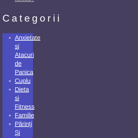
Categorii
Anxietate
si
Atacuri
de
Panica
Cuplu
Dieta
si
Fitness
Familie
Părinţi
Şi