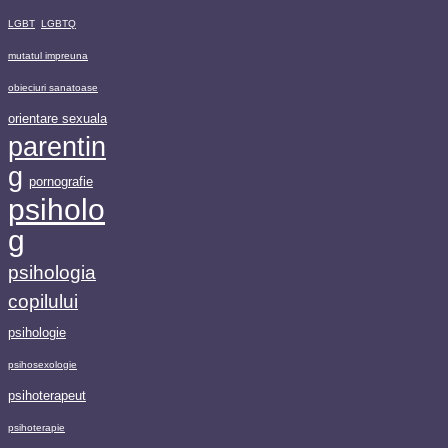
LGBT
LGBTQ
mutatul impreuna
obieciuri sanatoase
orientare sexuala
parentin
g
pornografie
psiholo
g
psihologia
copilului
psihologie
psihosexologie
psihoterapeut
psihoterapie