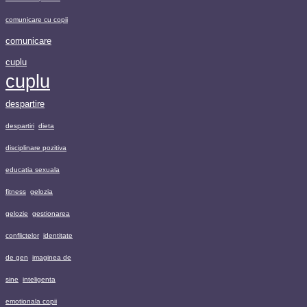
comunicare cu copii
comunicare
cuplu
cuplu
despartire
despartiri
dieta
disciplinare pozitiva
educatia sexuala
fitness
gelozia
gelozie
gestionarea
conflictelor
identitate
de gen
imaginea de
sine
inteligenta
emotionala copii