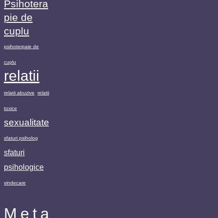
Psihotera
pie de
cuplu
psihoterpaie de
cuplu
relatii
relatii abuzive
relatii
toxice
sexualitate
sfaturi psiholog
sfaturi
psihologice
vindecare
Meta