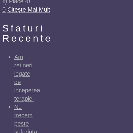
Îţi Place?
0
0
Citeşte Mai Mult
Sfaturi
Recente
Am
retineri
legate
de
inceperea
terapiei
Nu
trecem
peste
suferinta