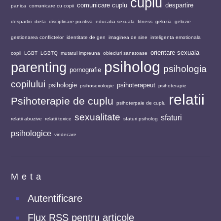
cuplu
comunicare cuplu
despartire
panica
comunicare cu copii
despartiri
dieta
disciplinare pozitiva
educatia sexuala
fitness
gelozia
gelozie
gestionarea conflictelor
identitate de gen
imaginea de sine
inteligenta emotionala
orientare sexuala
copii
LGBT
LGBTQ
mutatul impreuna
obieciuri sanatoase
psiholog
parenting
psihologia
pornografie
copilului
psihologie
psihoterapeut
psihosexologie
psihoterapie
relatii
Psihoterapie de cuplu
psihoterpaie de cuplu
sexualitate
sfaturi
relatii abuzive
relatii toxice
sfaturi psiholog
psihologice
vindecare
Meta
Autentificare
Flux
RSS
pentru articole