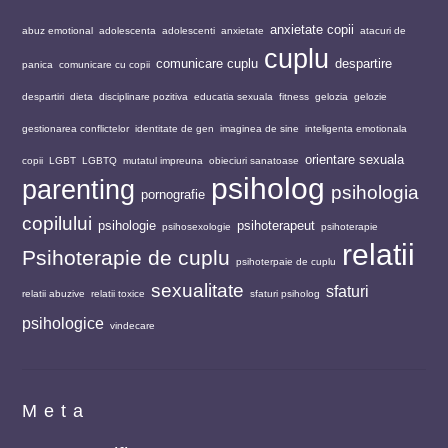
anxietate copii
abuz emotional
adolescenta
adolescenti
anxietate
atacuri de
cuplu
comunicare cuplu
despartire
panica
comunicare cu copii
despartiri
dieta
disciplinare pozitiva
educatia sexuala
fitness
gelozia
gelozie
gestionarea conflictelor
identitate de gen
imaginea de sine
inteligenta emotionala
orientare sexuala
copii
LGBT
LGBTQ
mutatul impreuna
obieciuri sanatoase
psiholog
parenting
psihologia
pornografie
copilului
psihologie
psihoterapeut
psihosexologie
psihoterapie
relatii
Psihoterapie de cuplu
psihoterpaie de cuplu
sexualitate
sfaturi
relatii abuzive
relatii toxice
sfaturi psiholog
psihologice
vindecare
Meta