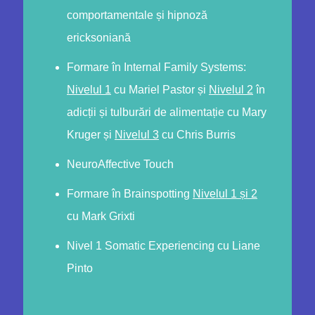
comportamentale și hipnoză
ericksoniană
Formare în Internal Family Systems:
Nivelul 1
cu Mariel Pastor și
Nivelul 2
în
adicții și tulburări de alimentație cu Mary
Kruger și
Nivelul 3
cu Chris Burris
NeuroAffective Touch
Formare în Brainspotting
Nivelul 1 și 2
cu Mark Grixti
Nivel 1 Somatic Experiencing cu Liane
Pinto